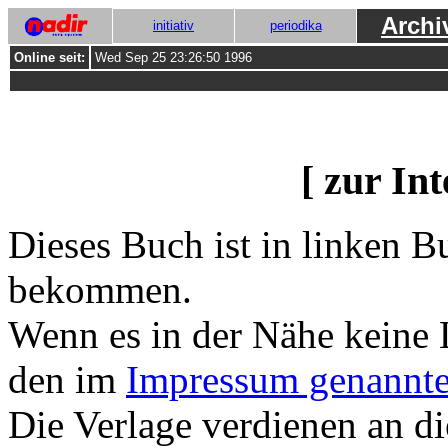
Archi
initiativ
periodika
Online seit:
Wed Sep 25 23:26:50 1996
[ zur In
Dieses Buch ist in linken B
bekommen.
Wenn es in der Nähe keine 
den im
Impressum genannte
Die Verlage verdienen an d