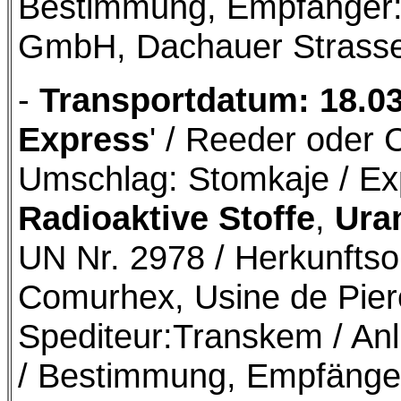
Bestimmung, Empfänger
GmbH, Dachauer Strass
-
Transportdatum: 18.0
Express
' / Reeder oder 
Umschlag: Stomkaje / Ex
Radioaktive Stoffe
,
Uran
UN Nr. 2978 / Herkunftsor
Comurhex, Usine de Pierel
Spediteur:Transkem / Anli
/ Bestimmung, Empfänger