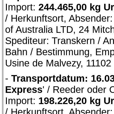
Import:
244.465,00 kg U
/ Herkunftsort, Absender
of Australia LTD, 24 Mitc
Spediteur: Transkern / Anl
Bahn / Bestimmung, Emp
Usine de Malvezy, 11102
-
Transportdatum: 16.0
Express
' / Reeder oder 
Import:
198.226,20 kg U
/ Herkunftsort, Absende