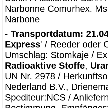
Narbonne Comurhex, Msi
Narbone
-
Transportdatum: 21.0
Express
' / Reeder oder 
Umschlag: Stomkaje / Ex
Radioaktive Stoffe
,
Uran
UN Nr. 2978 / Herkunftso
Nederland B.V., Drienem
Spediteur:NCS / Anliefern:
Bestimmung, Empfänger: