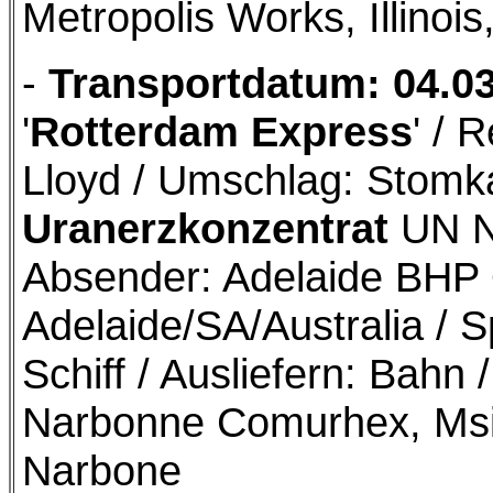
Metropolis Works, Illinoi
-
Transportdatum: 04.0
'
Rotterdam Express
' / 
Lloyd / Umschlag: Stomka
Uranerzkonzentrat
UN Nr
Absender: Adelaide BHP
Adelaide/SA/Australia / S
Schiff / Ausliefern: Bah
Narbonne Comurhex, Msi
Narbone