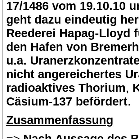
17/1486 vom 19.10.10 u
geht dazu eindeutig he
Reederei Hapag-Lloyd f
den Hafen von Bremerh
u.a. Uranerzkonzentrat
nicht angereichertes U
radioaktives Thorium
,
K
Cäsium-137 befördert
.
Zusammenfassung
=>
Nach Aussage des B