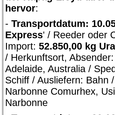
hervor
:
-
Transportdatum: 10.0
Express
'
/ Reeder oder C
Import:
52.850,00 kg Ur
/ Herkunftsort, Absende
Adelaide, Australia / Sped
Schiff / Ausliefern: Bah
Narbonne Comurhex, Usi
Narbonne