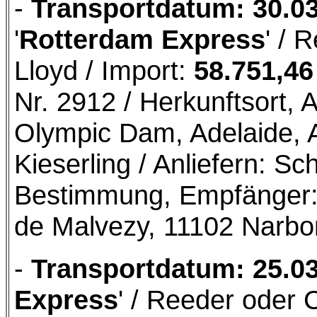
-
Transportdatum: 30.0
'
Rotterdam Express
' / 
Lloyd / Import:
58.751,46
Nr. 2912 / Herkunftsort,
Olympic Dam, Adelaide, A
Kieserling / Anliefern: Sch
Bestimmung, Empfänger:
de Malvezy, 11102 Narb
-
Transportdatum: 25.0
Express
' / Reeder oder 