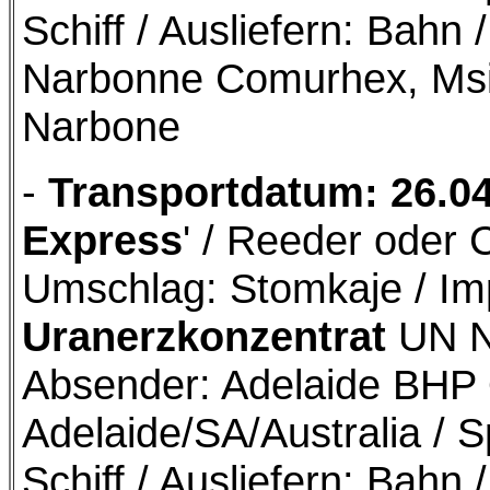
Schiff / Ausliefern: Bah
Narbonne Comurhex, Msi
Narbone
-
Transportdatum: 26.0
Express
' / Reeder oder 
Umschlag: Stomkaje / Im
Uranerzkonzentrat
UN Nr
Absender: Adelaide BHP
Adelaide/SA/Australia / S
Schiff / Ausliefern: Bah