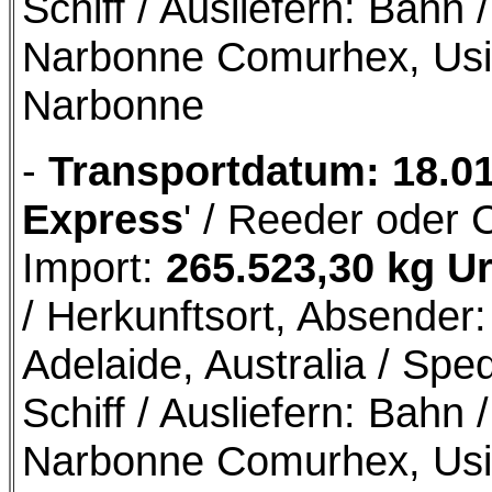
Schiff / Ausliefern: Bah
Narbonne Comurhex, Usi
Narbonne
-
Transportdatum: 18.0
Express
' / Reeder oder 
Import:
265.523,30 kg U
/ Herkunftsort, Absende
Adelaide, Australia / Sped
Schiff / Ausliefern: Bah
Narbonne Comurhex, Usi