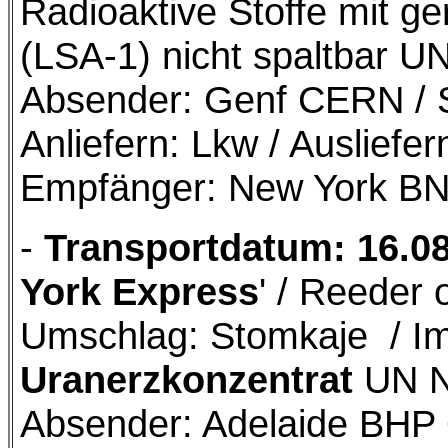
Radioaktive Stoffe mit ger
(LSA-1) nicht spaltbar UN
Absender: Genf CERN / S
Anliefern: Lkw / Ausliefe
Empfänger: New York BN
-
Transportdatum: 16.0
York Express
' / Reeder 
Umschlag: Stomkaje / I
Uranerzkonzentrat
UN Nr
Absender: Adelaide BHP