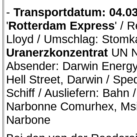
-
Transportdatum: 04.0
'
Rotterdam Express
' / 
Lloyd / Umschlag: Stomka
Uranerzkonzentrat
UN Nr
Absender: Darwin Energy
Hell Street, Darwin / Spe
Schiff / Ausliefern: Bah
Narbonne Comurhex, Msi
Narbone