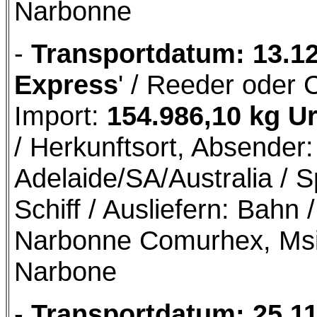
Narbonne
-
Transportdatum: 13.1
Express
' / Reeder oder 
Import:
154.986,10 kg U
/ Herkunftsort, Absende
Adelaide/SA/Australia / S
Schiff / Ausliefern: Bah
Narbonne Comurhex, Msi
Narbone
-
Transportdatum: 25.1