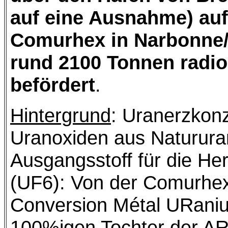
auf eine Ausnahme) au
Comurhex in Narbonne/
rund 2100 Tonnen radio
befördert
.
Hintergrund
: Uranerzkon
Uranoxiden aus Natururan 
Ausgangsstoff für die He
(UF6): Von der Comurhe
Conversion Métal URaniu
100%igen Tochter der A