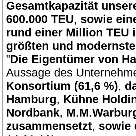
Gesamtkapazität unsere
600.000 TEU
,
sowie ein
rund einer Million TEU 
größten und modernsten
"
Die Eigentümer von Ha
Aussage des Unternehme
Konsortium (61,6 %)
,
da
Hamburg
,
Kühne Holdi
Nordbank
,
M.M.Warburg
zusammensetzt
,
sowie d