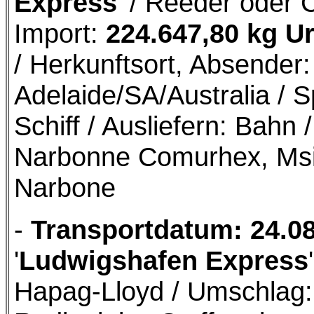
Express
' / Reeder oder 
Import:
224.647,80 kg U
/ Herkunftsort, Absende
Adelaide/SA/Australia / S
Schiff / Ausliefern: Bah
Narbonne Comurhex, Msi
Narbone
-
Transportdatum: 24.0
'
Ludwigshafen Express
Hapag-Lloyd / Umschlag: