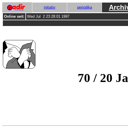
Archi
initiativ
periodika
Online seit:
Wed Jul 2 23:28:01 1997
70 / 20 J