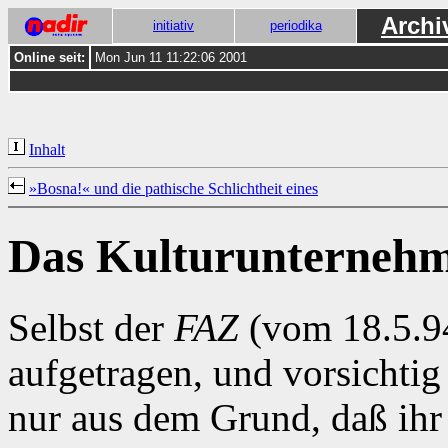
Archi
initiativ
periodika
Online seit:
Mon Jun 11 11:22:06 2001
Inhalt
»Bosna!« und die pathische Schlichtheit eines
Das Kulturunterneh
Selbst der
FAZ
(vom 18.5.9
aufgetragen, und vorsichtig
nur aus dem Grund, daß ih